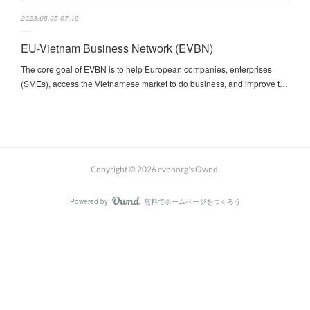
2023.05.05 07:19
EU-Vietnam Business Network (EVBN)
The core goal of EVBN is to help European companies, enterprises
(SMEs), access the Vietnamese market to do business, and improve t…
Copyright ©
2026
evbnorg's Ownd
.
Powered by
無料でホームページをつくろう
AmebaOwnd
フォロー